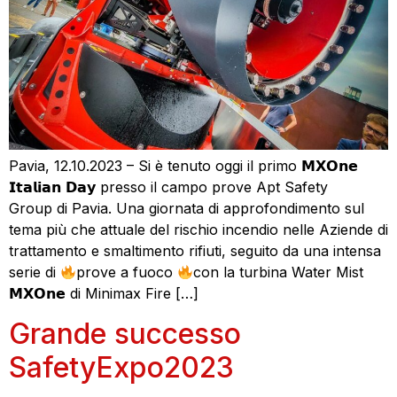
Pavia, 12.10.2023 – Si è tenuto oggi il primo 𝗠𝗫𝗢𝗻𝗲
𝗜𝘁𝗮𝗹𝗶𝗮𝗻 𝗗𝗮𝘆 presso il campo prove Apt Safety
Group di Pavia. Una giornata di approfondimento sul
tema più che attuale del rischio incendio nelle Aziende di
trattamento e smaltimento rifiuti, seguito da una intensa
serie di
prove a fuoco
con la turbina Water Mist
𝗠𝗫𝗢𝗻𝗲 di Minimax Fire […]
Grande successo
SafetyExpo2023