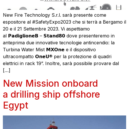
New Fire Technology S.r.l. sarà presente come
espositore al #SafetyExpo2023 che si terrà a Bergamo il
20 e il 21 Settembre 2023. Vi aspettiamo
al 𝗣𝗮𝗱𝗶𝗴𝗹𝗶𝗼𝗻𝗲𝗕 – 𝗦𝘁𝗮𝗻𝗱𝟴𝟬 dove presenteremo in
anteprima due innovative tecnologie antincendio: la
Turbina Water Mist 𝗠𝗫𝗢𝗻𝗲 e il dispositivo
ultracompatto 𝗢𝗻𝗲𝗨® per la protezione di quadri
elettrici in rack 19”. Inoltre, sarà possibile provare dal
[…]
New Mission onboard
a drilling ship offshore
Egypt